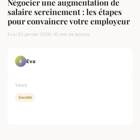
Négocier une augmentation de
salaire sereinement : les étapes
pour convaincre votre employeur
Eva
•
22 janvier 2026
•
10 min de lecture
Eva
E
TAGS
Société