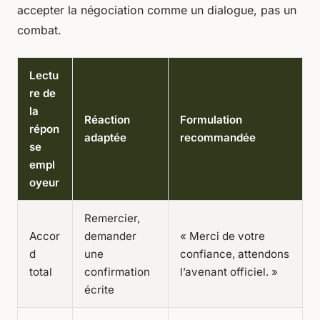
accepter la négociation comme un dialogue, pas un
combat
.
Lectu
re de
la
Réaction
Formulation
répon
adaptée
recommandée
se
empl
oyeur
Remercier,
Accor
demander
« Merci de votre
d
une
confiance, attendons
total
confirmation
l’avenant officiel. »
écrite