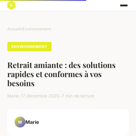
Accueil
›
Environnement
ENVIRONNEMENT
Retrait amiante : des solutions
rapides et conformes à vos
besoins
Marie
•
17 décembre 2025
•
7 min de lecture
Marie
M