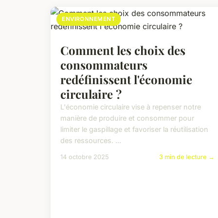
ENVIRONNEMENT
Comment les choix des
consommateurs
redéfinissent l'économie
circulaire ?
L'économie circulaire vise à repenser notre
manière de produire et consommer pour
limiter le gaspillage et favoriser la réutilisation
des ressources. ...
14 octobre 2025
3 min de lecture →