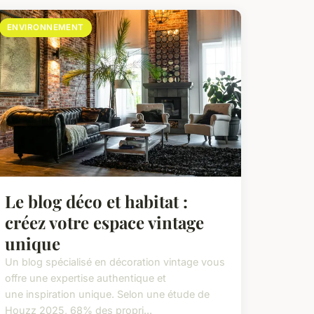
ENVIRONNEMENT
Le blog déco et habitat :
créez votre espace vintage
unique
Un blog spécialisé en décoration vintage vous
offre une expertise authentique et
une inspiration unique. Selon une étude de
Houzz 2025, 68% des propri...