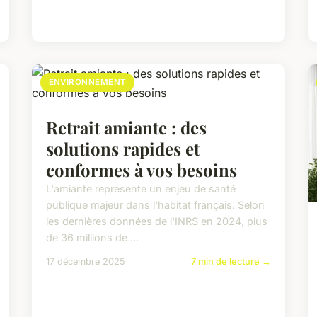
ENVIRONNEMENT
Retrait amiante : des
solutions rapides et
conformes à vos besoins
L'amiante représente un enjeu de santé
publique majeur dans l'habitat français. Selon
les dernières données de l'INRS en 2024, plus
de 36 millions de ...
17 décembre 2025
7 min de lecture →