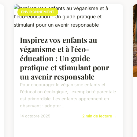
ENVIRONNEMENT
Inspirez vos enfants au
véganisme et à l'éco-
éducation : Un guide
pratique et stimulant pour
un avenir responsable
Pour encourager le véganisme enfants et
l'éducation écologique, l'exemplarité parentale
est primordiale. Les enfants apprennent en
observant : adopter...
14 octobre 2025
2 min de lecture →