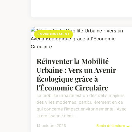
ENVIRONNEMENT
Réinventer la Mobilité
Urbaine : Vers un Avenir
Écologique grâce à
l'Économie Circulaire
La mobilité urbaine est un des défis majeurs
des villes modernes, particulièrement en ce
qui concerne l'impact environnemental. Avec
la croissance dém...
14 octobre 2025
6 min de lecture →