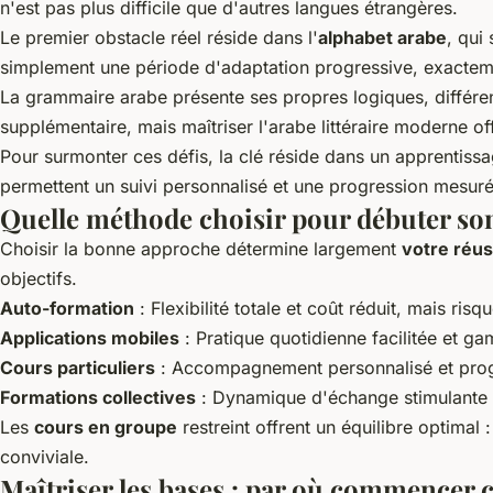
n'est pas plus difficile que d'autres langues étrangères.
Le premier obstacle réel réside dans l'
alphabet arabe
, qui
simplement une période d'adaptation progressive, exacte
La grammaire arabe présente ses propres logiques, différent
supplémentaire, mais maîtriser l'arabe littéraire moderne o
Pour surmonter ces défis, la clé réside dans un apprentiss
permettent un suivi personnalisé et une progression mesuré
Quelle méthode choisir pour débuter so
Choisir la bonne approche détermine largement
votre réus
objectifs.
Auto-formation
: Flexibilité totale et coût réduit, mais ri
Applications mobiles
: Pratique quotidienne facilitée et g
Cours particuliers
: Accompagnement personnalisé et progr
Formations collectives
: Dynamique d'échange stimulante et
Les
cours en groupe
restreint offrent un équilibre optima
conviviale.
Maîtriser les bases : par où commencer