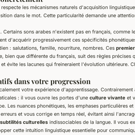
 respecte les mécanismes naturels d'acquisition linguistiqu
tion dans le mot. Cette particularité demande une attention
. Certains sons arabes n'existent pas en français, comme l
tent d'acquérir progressivement ces spécificités phonétique
ien : salutations, famille, nourriture, nombres. Ces
premier
bien que différente du français, suit des règles précises qu
 et évite les lacunes qui freineraient l'évolution ultérieure
tifs dans votre progression
dicalement votre expérience d'apprentissage. Contrairemen
icales : il vous ouvre les portes d'une
culture vivante
et v
be. Les nuances phonétiques, les emphases particulières et 
rreurs et vous corrige en temps réel, évitant ainsi l'ancrage
subtilités culturelles
indissociables de la langue. Il vous ex
opper cette intuition linguistique essentielle pour communiq