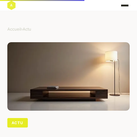
Accueil
›
Actu
ACTU