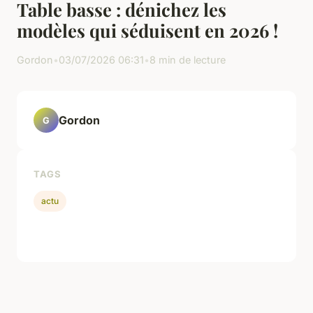
Table basse : dénichez les
modèles qui séduisent en 2026 !
Gordon
•
03/07/2026 06:31
•
8 min de lecture
Gordon
G
TAGS
actu