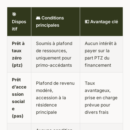
🎯
👥 Conditions
Dispos
💶 Avantage clé
principales
itif
Prêt à
Soumis à plafond
Aucun intérêt à
taux
de ressources,
payer sur la
zéro
uniquement pour
part PTZ du
(ptz)
primo-accédants
financement
Prêt
Plafond de revenu
Taux
d’acce
modéré,
avantageux,
ssion
accession à la
prise en charge
social
résidence
prévue pour
e
principale
divers frais
(pas)