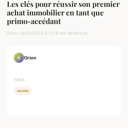
Les clés pour réussir son premier
achat immobilier en tant que
primo-accédant
Orion
•
26/03/2026 07:11
•
8 min de lecture
Orion
O
TAGS
societe